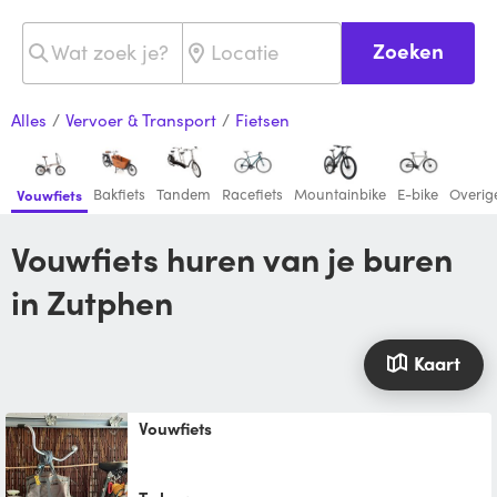
Zoeken
Alles
/
Vervoer & Transport
/
Fietsen
Bakfiets
Tandem
Racefiets
Mountainbike
E-bike
Overige
Vouwfiets
Vouwfiets huren van je buren
in Zutphen
Kaart
Vouwfiets