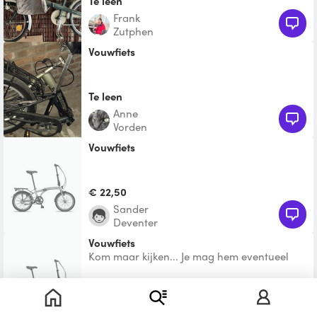
Te leen
Frank
Zutphen
Vouwfiets
Te leen
Anne
Vorden
vouwfiets
€ 22,50
Sander
Deventer
Vouwfiets
Kom maar kijken... Je mag hem eventueel
overnemen....
Te leen
Peter