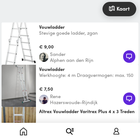
Kaart
Vouwladder
Stevige goede ladder, zgan
€ 9,00
Sander
Alphen aan den Rijn
Vouwladder
Werkhoogte: 4 m Draagvermogen: max. 150
kg Zie ook mijn andere producten.
€ 7,50
Rene
Hazerswoude-Rijndijk
Altrex Vouwladder Varitrex Plus 4 x 3 Treden
€ 5,00
Lukas