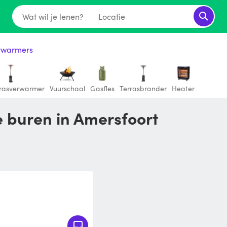
Wat wil je lenen?
Locatie
rwarmers
rasverwarmer
Vuurschaal
Gasfles
Terrasbrander
Heater
je buren in Amersfoort