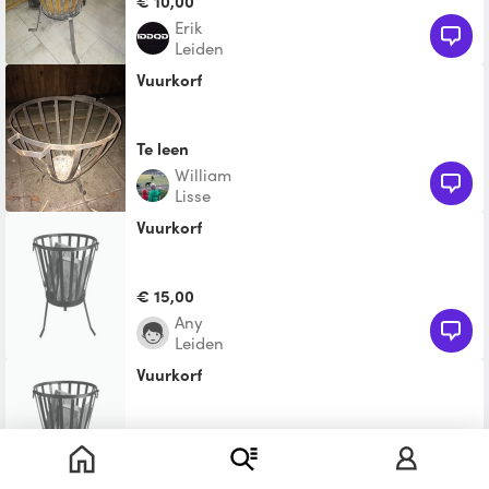
€ 10,00
erik
Leiden
Vuurkorf
Te leen
william
Lisse
Vuurkorf
€ 15,00
Any
Leiden
Vuurkorf
Te leen
Marc