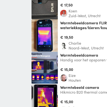
In deze dure tijden is het 
kieren en koude plakken te 
€ 17,50
Ee
Koen
Zuid-West, Utrecht
Warmtebeeldcamera FLIR (verbeter huisisolatie,
waterlekkages/kieren/ko
radiatoren instellen) Th
Te huur: FLIR warmtebeel
€ 19,50
huisisolatie te verbeteren,
Charlie
waterlekkages/kieren/ko
Noord-West, Utrecht
Warmtebeeldcamera
Handig voor het opsporen
inspecteren van leidingwe
lekkages. Het i
€ 15,00
Eize
Houten
Warmtebeeld camera
Hikmicro B20 thermal came
Handheld Thermische Came
Eigenschappen:
€ 15,00