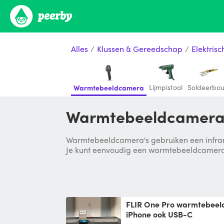
Alles
/
Klussen & Gereedschap
/
Elektris
Lijmpistool
Soldeerbou
Warmtebeeldcamera
Warmtebeeldcamera 
Warmtebeeldcamera's gebruiken een infraro
Je kunt eenvoudig een warmtebeeldcamera b
FLIR One Pro warmtebeeldcamera voor iOS
iPhone ook USB-C