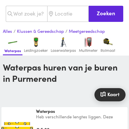
Zoeken
Alles
/
Klussen & Gereedschap
/
Meetgereedschap
Leidingzoeker
Laserwaterpas
Multimeter
Rolmaat
Waterpas
Waterpas huren van je buren
in Purmerend
Kaart
Waterpas
Heb verschillende lengtes liggen. Deze
waterpasset met elk 3 libellen is geschikt om
45°-, 90°- en