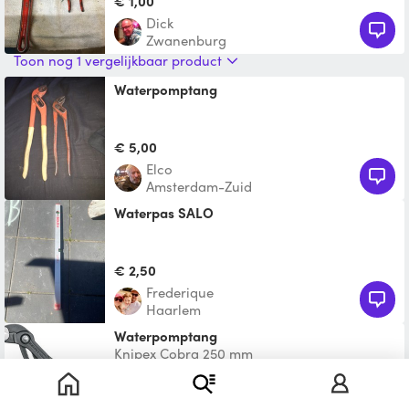
€ 1,00
Dick
Zwanenburg
Toon nog 1 vergelijkbaar product
Waterpomptang
€ 5,00
Elco
Amsterdam-Zuid
Waterpas SALO
€ 2,50
Frederique
Haarlem
Waterpomptang
Knipex Cobra 250 mm
€ 2,00