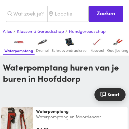
Zoeken
Alles
/
Klussen & Gereedschap
/
Handgereedschap
Dremel
Schroevendraaierset
Koevoet
Gaatjestang
Waterpomptang
Waterpomptang huren van je
buren in Hoofddorp
Kaart
waterpomptang
Waterpomptang en Moordenaar