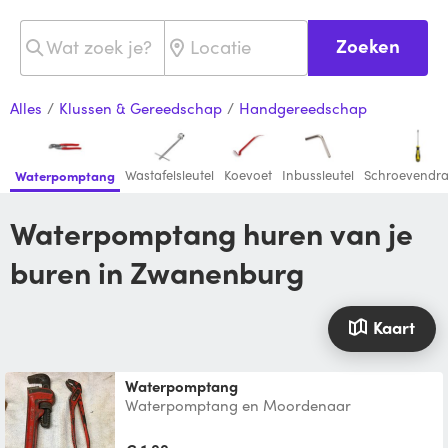
Zoeken
Alles
/
Klussen & Gereedschap
/
Handgereedschap
Wastafelsleutel
Koevoet
Inbussleutel
Schroevendra
Waterpomptang
Waterpomptang huren van je
buren in Zwanenburg
Kaart
waterpomptang
Waterpomptang en Moordenaar