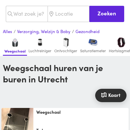
Zoeken
Alles
/
Verzorging, Welzijn & Baby
/
Gezondheid
Luchtreiniger
Ontvochtiger
Saturatiemeter
Hartslagmet
Weegschaal
Weegschaal huren van je
buren in Utrecht
Kaart
Weegschaal