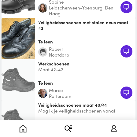
Sabine
Leidschenveen-Ypenburg, Den
Haag
Veiligheidsschoenen met stalen neus maat
43
Uvex veiligheidsschoenen met stalen neus.
S1, EN ISO 20345:2007. Maat 43.
Te leen
Robert
Nootdorp
Werkschoenen
Maat 42-42
Te leen
Marco
Rotterdam
Veiligheidsschoenen maat 40/41
Mag ik je veiligheidsschoenen vanaf
dinsdagavond 21 juli lenen voor een dag?
Woensdagochtend is de op
Te leen
Esmeralda