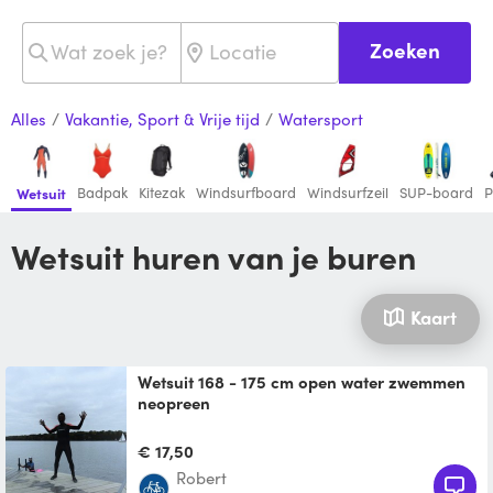
Zoeken
Alles
/
Vakantie, Sport & Vrije tijd
/
Watersport
Badpak
Kitezak
Windsurfboard
Windsurfzeil
SUP-board
P
Wetsuit
Wetsuit huren van je buren
Kaart
Wetsuit 168 - 175 cm open water zwemmen
neopreen
Ideaal om in open water te zwemmen.
Perfect om warm te blijven bij lage
€ 17,50
temperaturen. Sluit goed aan
robert