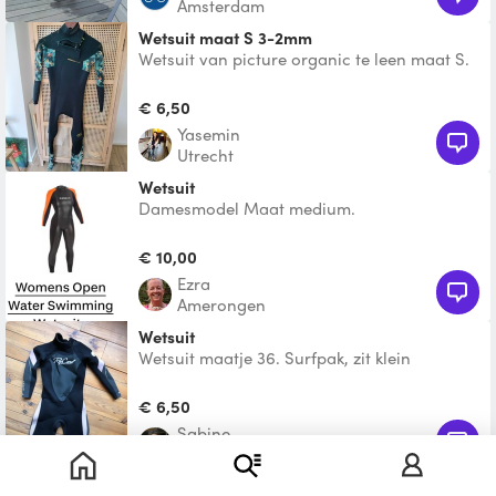
Amsterdam
Wetsuit maat S 3-2mm
Wetsuit van picture organic te leen maat S.
Dikte is 3mm en 2 mm armen/benen
€ 6,50
Yasemin
Utrecht
wetsuit
Damesmodel Maat medium.
€ 10,00
Ezra
Amerongen
Wetsuit
Wetsuit maatje 36. Surfpak, zit klein
scheurtje in maar daar heb je geen last van
€ 6,50
Sabine
Amsterdam
Wetsuit M/L