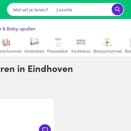
Wat wil je lenen?
Locatie
r & Baby-spullen
erschommel
Kinderbed
Plaswekker
Kinderbox
Babyschommel
Ba
uren in Eindhoven