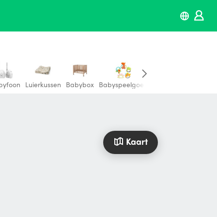
byfoon
Luierkussen
Babybox
Babyspeelgoed
Borstkolf
Kolfappar
Kaart