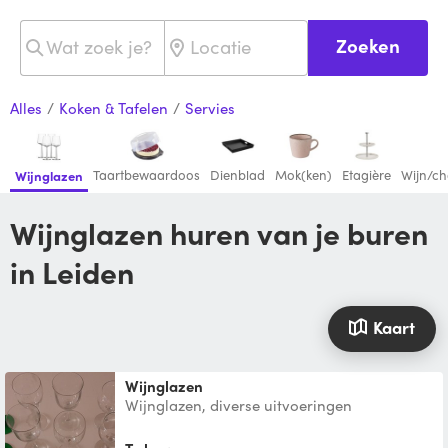
Zoeken
Alles
/
Koken & Tafelen
/
Servies
Taartbewaardoos
Dienblad
Mok(ken)
Etagière
Wijn/c
Wijnglazen
Wijnglazen huren van je buren
in Leiden
Kaart
Wijnglazen
Wijnglazen, diverse uitvoeringen