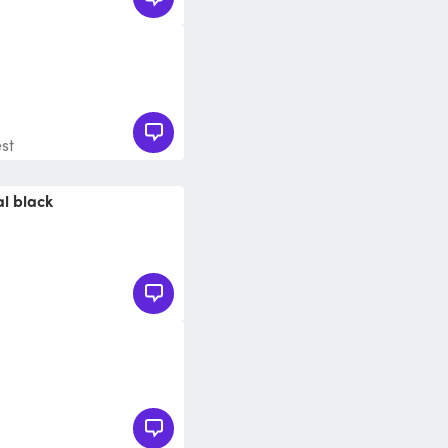
st
al black