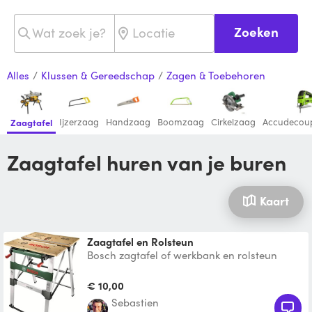
Zoeken
Alles
/
Klussen & Gereedschap
/
Zagen & Toebehoren
Ijzerzaag
Handzaag
Boomzaag
Cirkelzaag
Accudecou
Zaagtafel
Zaagtafel huren van je buren
Kaart
Zaagtafel en Rolsteun
Bosch zagtafel of werkbank en rolsteun
€ 10,00
Sebastien