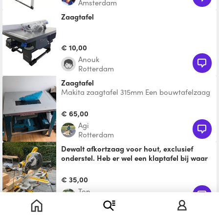
Amsterdam
Zaagtafel
€ 10,00
Anouk
Rotterdam
Zaagtafel
Makita zaagtafel 315mm Een bouwtafelzaag
is bijzonder geschikt om balken, planken en
platen voor c
€ 65,00
Agi
Rotterdam
Dewalt afkortzaag voor hout, exclusief
onderstel. Heb er wel een klaptafel bij waar
hij op kan staan.
Prachtige sterke afkortzaag DWS780
€ 35,00
waarmee liefst 120 mm diep gezaagd kan
Ton
worden. Tevens verstekzage
Utrecht
Zaagtafel