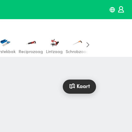
rstekbak
Reciprozaag
Lintzaag
Schrobzaag
Stokzaag
Gatenza
Kaart