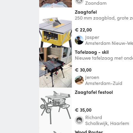
Zaandam
Zaagtafel
250 mm zaagblad, grote za
en 86 cm hoog. Past dus nie
hand
€ 22,00
Jasper
Amsterdam Nieuw-We
Tafelzaag - skil
Nieuwe tafelzaag met onde
Nieuw zaagblad. Kan 95
breed.
€ 30,00
Jeroen
Amsterdam-Zuid
Zaagtafel festool
€ 35,00
Richard
Schalkwijk, Haarlem
Wood Router