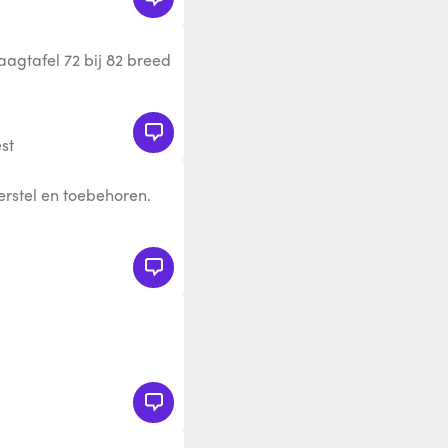
agtafel 72 bij 82 breed
t in elke auto! Erg
st
rstel en toebehoren.
mm diep en 650mm