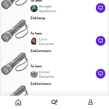
Te leen
AnneJet
Apeldoorn
zaklamp
Te leen
Luca
Deventer
Zaklantaarn
Te leen
Emma
Deventer
Zaklantaarn
Te leen
Barbara