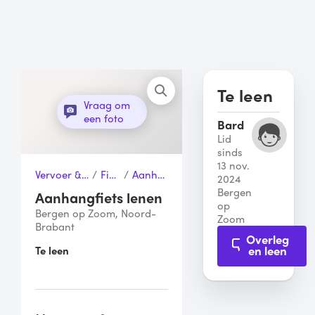
Te leen
Vraag om
een foto
Bard
Lid
sinds
13 nov.
Vervoer & Transport
/
Fietsen
/
Aanhangfiets
2024
Bergen
Aanhangfiets lenen
op
Bergen op Zoom, Noord-
Zoom
Brabant
Overleg
en leen
Te leen