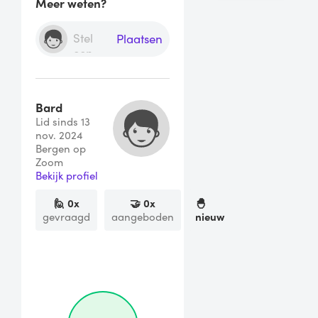
Meer weten?
Plaatsen
Bard
Lid sinds 13
nov. 2024
Bergen op
Zoom
Bekijk profiel
🙋
0
x
🤝
0
x
🐣
gevraagd
aangeboden
nieuw