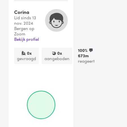
Corina
Lid sinds 13
nov. 2024
Bergen op
Zoom
Bekijk profiel
100
% 💬
🙋
0
x
🤝
0
x
673m
gevraagd
aangeboden
reageert