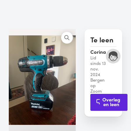
Te leen
Corina
Lid
sinds 13
nov.
2024
Bergen
op
Zoom
Overleg
en leen