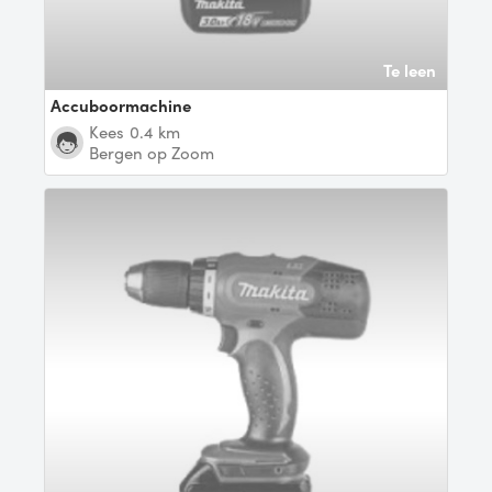
Te leen
Accuboormachine
kees
0.4 km
Bergen op Zoom