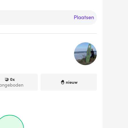
Plaatsen
🤝
0
x
🐣 nieuw
angeboden