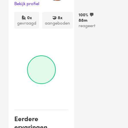
Bekijk profiel
100
% 💬
🙋
0
x
🤝
8
x
88m
gevraagd
aangeboden
reageert
Eerdere
ervaringen