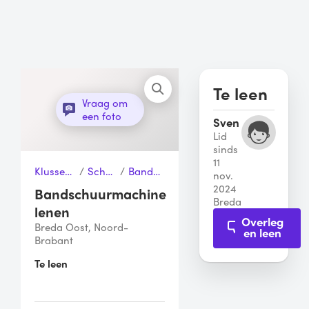
Te leen
Vraag om
een foto
Sven
Lid
sinds
11
Klussen & Gereedschap
/
Schuurmachines
/
Bandschuurmachine
nov.
2024
Bandschuurmachine
Breda
lenen
Overleg
Breda Oost, Noord-
en leen
Brabant
Te leen