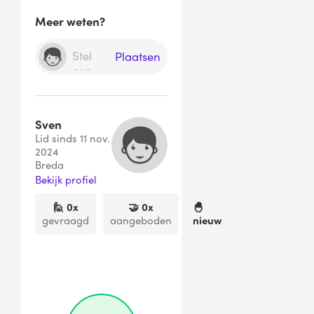
Meer weten?
Plaatsen
Sven
Lid sinds 11 nov.
2024
Breda
Bekijk profiel
🙋
0
x
🤝
0
x
🐣
gevraagd
aangeboden
nieuw