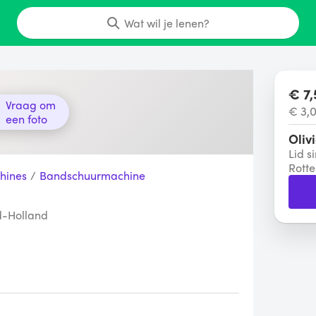
Wat wil je lenen?
€ 7,
Vraag om
€ 3,
een foto
Oliv
Lid s
Rott
hines
/
Bandschuurmachine
d-Holland