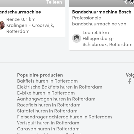
Te leen
€ 6,
bandschuurmachine
Bandschuurmachine Bosch
Professionele
Renze
0.4 km
bandschuurmachine van
Kralingen - Crooswijk,
Bosch. Ik adviseer wel om
Rotterdam
Leon
4.5 km
oordoppen of
Hillegersberg-
gehoorbescherming te drag
Schiebroek, Rotterdam
Populaire producten
Vol
Bakfiets huren in Rotterdam
Elektrische Bakfiets huren in Rotterdam
E-bike huren in Rotterdam
Aanhangwagen huren in Rotterdam
Racefiets huren in Rotterdam
Statafel huren in Rotterdam
Fietsendrager achterop huren in Rotterdam
Verfspuit huren in Rotterdam
Caravan huren in Rotterdam