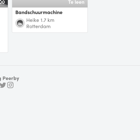
00
Te leen
Bandschuurmachine
heike
1.7 km
Rotterdam
g Peerby