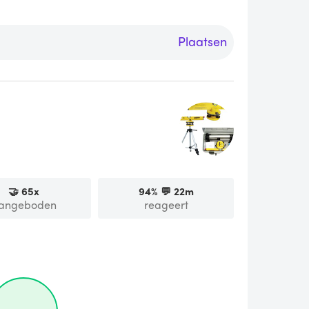
Plaatsen
🤝
65
x
94
% 💬
22m
angeboden
reageert