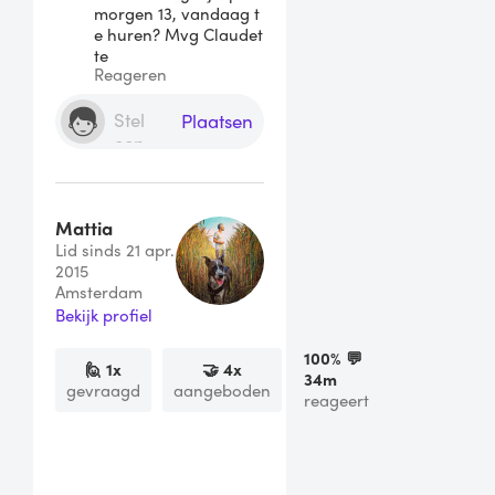
morgen 13, vandaag t
e huren? Mvg Claudet
te
Reageren
Plaatsen
Mattia
Lid sinds 21 apr.
2015
Amsterdam
Bekijk profiel
100
% 💬
🙋
1
x
🤝
4
x
34m
gevraagd
aangeboden
reageert