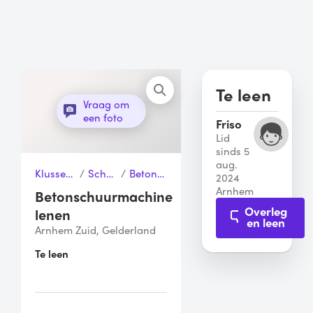
Te leen
Vraag om
een foto
Friso
Lid
sinds 5
aug.
Klussen & Gereedschap
/
Schuurmachines
/
Betonschuurmachine
2024
Arnhem
Betonschuurmachine
Overleg
lenen
en leen
Arnhem Zuid, Gelderland
Te leen