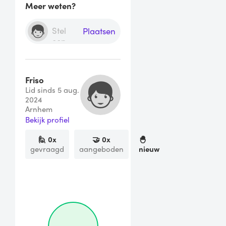
Meer weten?
Plaatsen
Friso
Lid sinds 5 aug.
2024
Arnhem
Bekijk profiel
🙋
0
x
🤝
0
x
🐣
gevraagd
aangeboden
nieuw