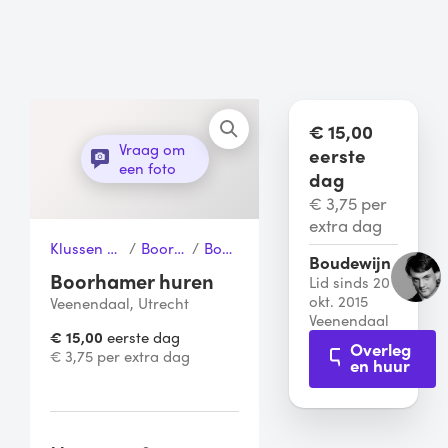
€ 15,00
Vraag om
eerste
een foto
dag
€ 3,75 per
extra dag
Klussen & Gereedschap
/
Boormachines
/
Boorhamer
Boudewijn
Boorhamer huren
Lid sinds 20
okt. 2015
Veenendaal, Utrecht
Veenendaal
€ 15,00
eerste dag
Overleg
€ 3,75 per extra dag
en huur