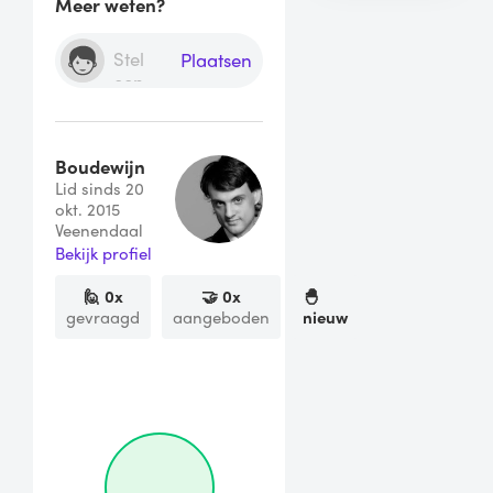
Meer weten?
Plaatsen
Boudewijn
Lid sinds 20
okt. 2015
Veenendaal
Bekijk profiel
🙋
0
x
🤝
0
x
🐣
gevraagd
aangeboden
nieuw