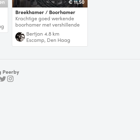
en
€ 11,50
breekhamer / Boorhamer
Krachtige goed werkende
boorhamer met vershillende
ag
opzetstukken. Boren 5 tot 10
Bertjan
4.8 km
mm. en versch
Escamp, Den Haag
g Peerby