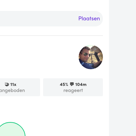
Plaatsen
🤝
11
x
45
% 💬
104m
angeboden
reageert