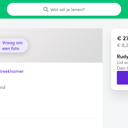
Wat wil je lenen?
€ 27
Vraag om
€ 8,2
een foto
Rud
Lid si
Den 
Breekhamer
and