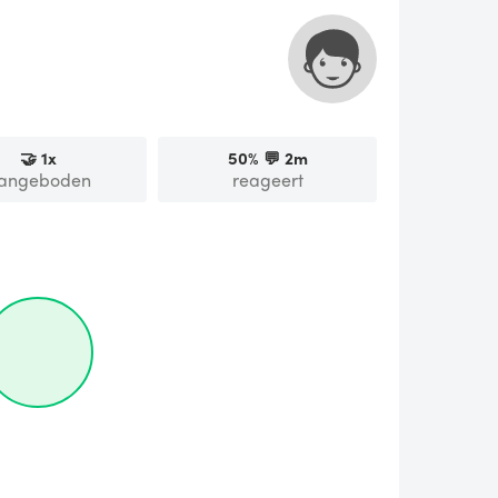
🤝
1
x
50
% 💬
2m
angeboden
reageert