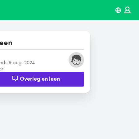
leen
inds 9 aug. 2024
rl
Overleg en leen