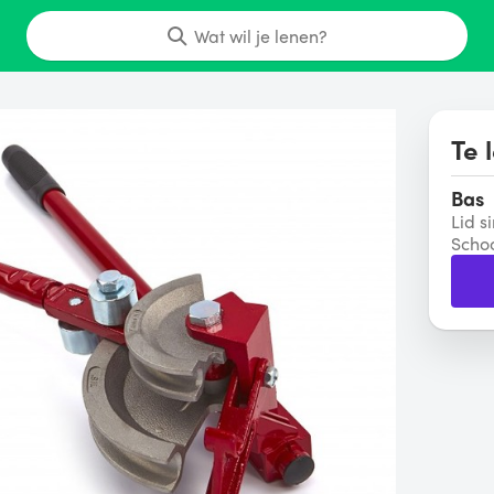
Wat wil je lenen?
Te 
Bas
Lid s
Schoo