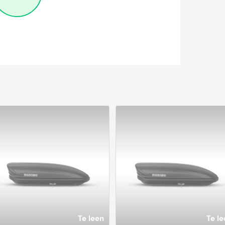
Te leen
Te le