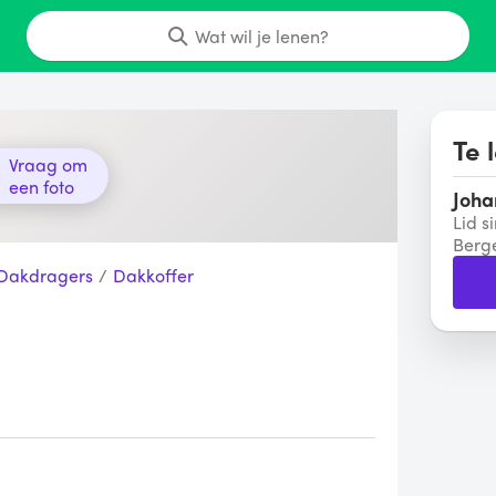
Wat wil je lenen?
Te 
Vraag om
een foto
Joha
Lid s
Berg
Dakdragers
/
Dakkoffer