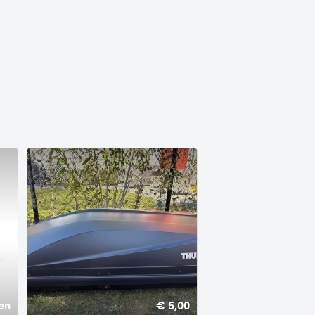
en
€ 5,00