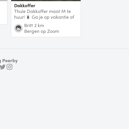
Dakkoffer
Thule Dakkoffer maat M te
huur! 🧳 Ga je op vakantie of
heb je tijdelijk extra
Britt
2 km
bagageruimte nodig?
Bergen op Zoom
g Peerby