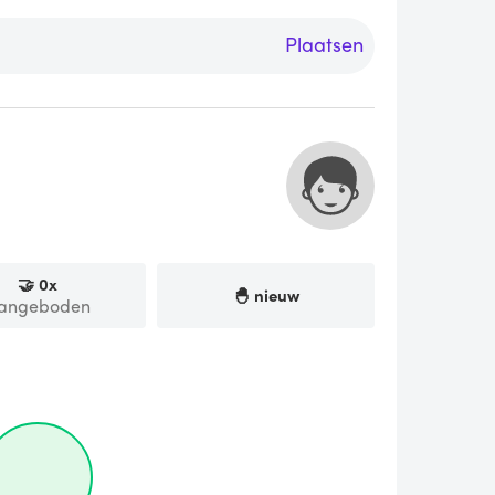
Plaatsen
🤝
0
x
🐣 nieuw
angeboden