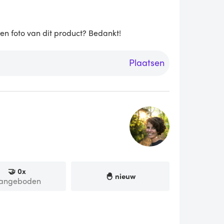
een foto van dit product? Bedankt!
Plaatsen
🤝
0
x
🐣 nieuw
angeboden