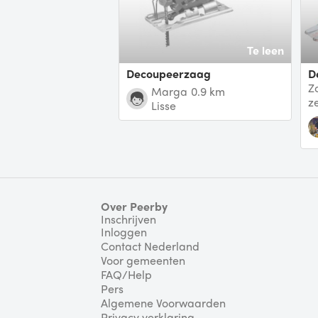
Te leen
Decoupeerzaag
Z
Marga
0.9 km
z
Lisse
Over Peerby
Inschrijven
Inloggen
Contact Nederland
Voor gemeenten
FAQ/Help
Pers
Algemene Voorwaarden
Privacy verklaring