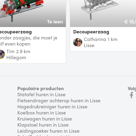
Te leen
€ 15,
Decoupeerzaag
decoupeerzaag
onder zaagjes, die moet je
Catharina
1 km
elf even kopen
Lisse
Tim
2.9 km
Hillegom
Populaire producten
Vol
Statafel huren in Lisse
Fietsendrager achterop huren in Lisse
Hogedrukreiniger huren in Lisse
Koelbox huren in Lisse
Kruiwagen huren in Lisse
Klapstoel huren in Lisse
Leidingzoeker huren in Lisse