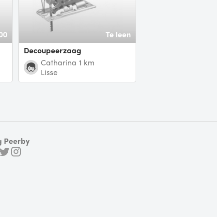
00
Te leen
Decoupeerzaag
Catharina
1 km
Lisse
g Peerby