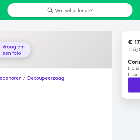
Wat wil je lenen?
€ 17
Vraag om
€ 5,
een foto
Cori
Lid s
Lisse
oebehoren
/
Decoupeerzaag