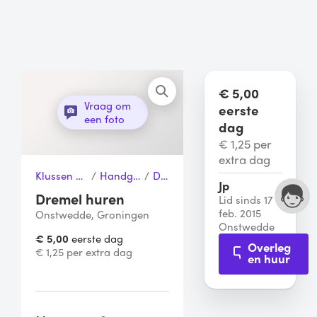
€ 5,00
Vraag om
eerste
een foto
dag
€ 1,25 per
extra dag
Klussen & Gereedschap
/
Handgereedschap
/
Dremel
Jp
Dremel huren
Lid sinds 17
feb. 2015
Onstwedde, Groningen
Onstwedde
€ 5,00
eerste dag
Overleg
€ 1,25 per extra dag
en huur