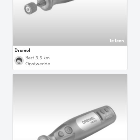
Te leen
dremel
Bert
3.6 km
Onstwedde