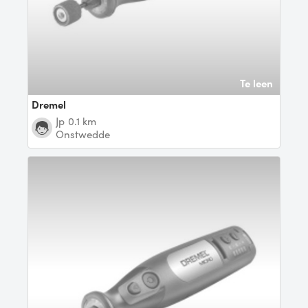
Te leen
Dremel
jp
0.1 km
Onstwedde