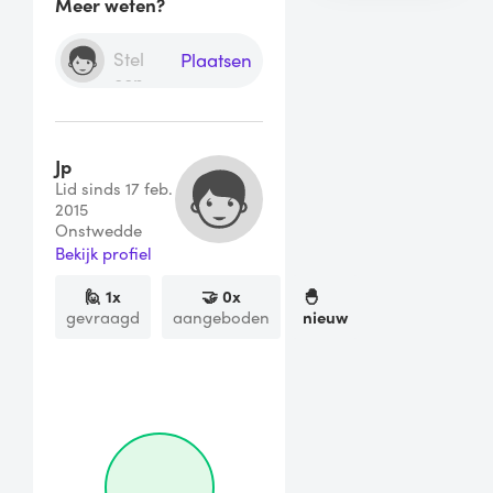
Meer weten?
Plaatsen
Jp
Lid sinds 17 feb.
2015
Onstwedde
Bekijk profiel
🙋
1
x
🤝
0
x
🐣
gevraagd
aangeboden
nieuw