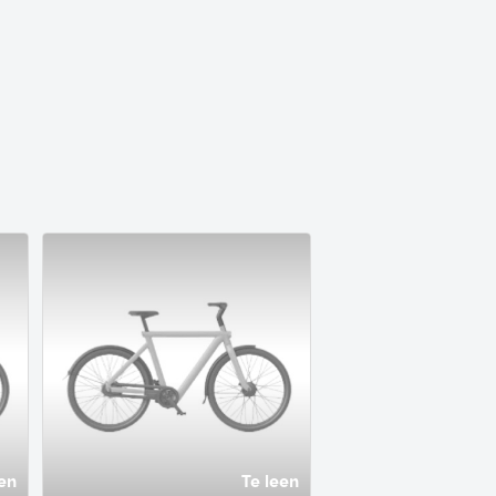
en
Te leen