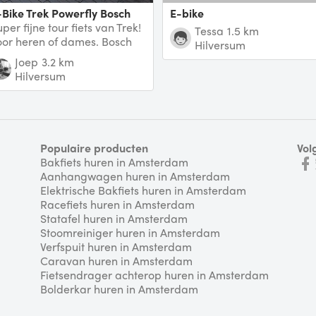
E-Bike Trek Powerfly Bosch
E-bike
per fijne tour fiets van Trek!
Tessa
1.5 km
oor heren of dames. Bosch
Hilversum
erformance motor en sterke
Joep
3.2 km
ccu van Bos
Hilversum
Populaire producten
Vol
Bakfiets huren in Amsterdam
Aanhangwagen huren in Amsterdam
Elektrische Bakfiets huren in Amsterdam
Racefiets huren in Amsterdam
Statafel huren in Amsterdam
Stoomreiniger huren in Amsterdam
Verfspuit huren in Amsterdam
Caravan huren in Amsterdam
Fietsendrager achterop huren in Amsterdam
Bolderkar huren in Amsterdam