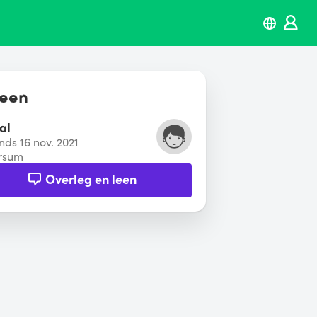
leen
al
inds 16 nov. 2021
ersum
Overleg en leen