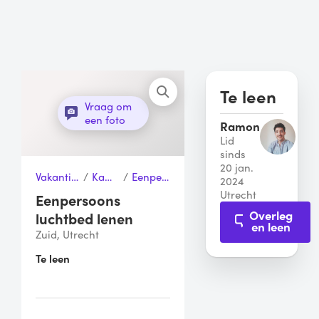
Te leen
Vraag om
een foto
Ramon
Lid
sinds
20 jan.
Vakantie, Sport & Vrije tijd
/
Kampeerspullen
/
Eenpersoons luchtbed
2024
Utrecht
Eenpersoons
Overleg
luchtbed lenen
en leen
Zuid, Utrecht
Te leen