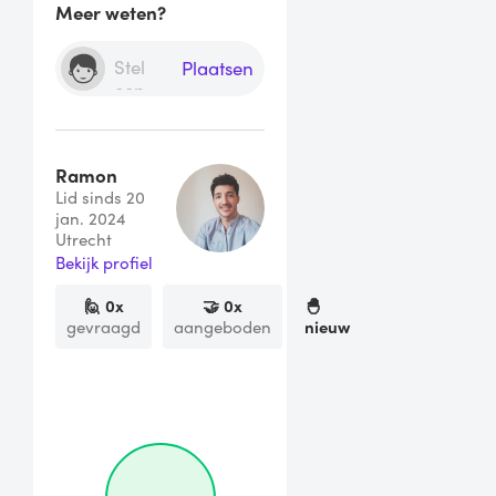
Meer weten?
Plaatsen
Ramon
Lid sinds 20
jan. 2024
Utrecht
Bekijk profiel
🙋
0
x
🤝
0
x
🐣
gevraagd
aangeboden
nieuw