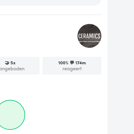
🤝
5
x
100
% 💬
174m
angeboden
reageert