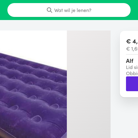
Wat wil je lenen?
€ 4,
€ 1,6
Alf
Lid s
Obbi