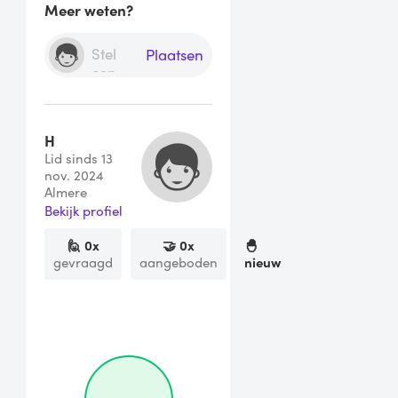
Meer weten?
Plaatsen
H
Lid sinds 13
nov. 2024
Almere
Bekijk profiel
🙋
0
x
🤝
0
x
🐣
gevraagd
aangeboden
nieuw