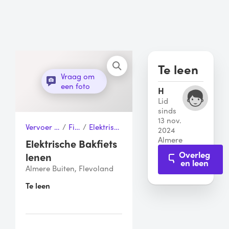
Te leen
Vraag om
een foto
H
Lid
sinds
13 nov.
Vervoer & Transport
/
Fietsen
/
Elektrische Bakfiets
2024
Almere
Elektrische Bakfiets
Overleg
lenen
en leen
Almere Buiten, Flevoland
Te leen