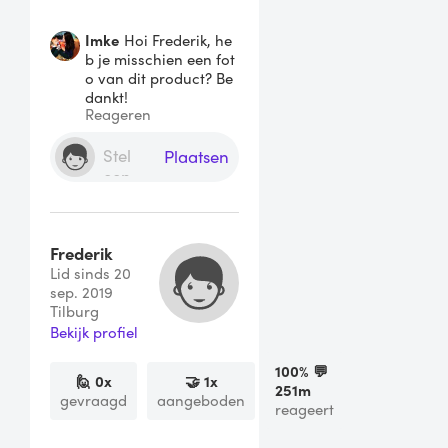
Imke
Hoi Frederik, he
b je misschien een fot
o van dit product? Be
dankt!
Reageren
Plaatsen
Frederik
Lid sinds 20
sep. 2019
Tilburg
Bekijk profiel
100
% 💬
🙋
0
x
🤝
1
x
251m
gevraagd
aangeboden
reageert