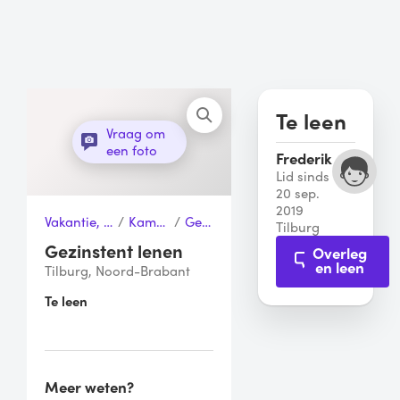
Te leen
Vraag om
een foto
Frederik
Lid sinds
20 sep.
2019
Vakantie, Sport & Vrije tijd
/
Kampeertenten
/
Gezinstent
Tilburg
Gezinstent lenen
Overleg
en leen
Tilburg, Noord-Brabant
Te leen
Meer weten?