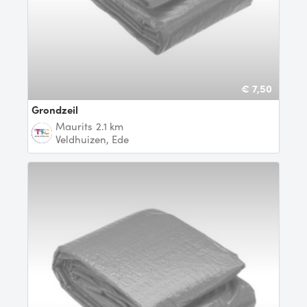
€ 7,50
Grondzeil
Maurits
2.1 km
Veldhuizen, Ede