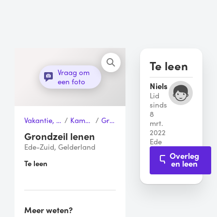
Te leen
Vraag om
een foto
Niels
Lid
sinds
8
Vakantie, Sport & Vrije tijd
/
Kampeertenten
/
Grondzeil
mrt.
2022
Grondzeil lenen
Ede
Ede-Zuid, Gelderland
Overleg
en leen
Te leen
Meer weten?