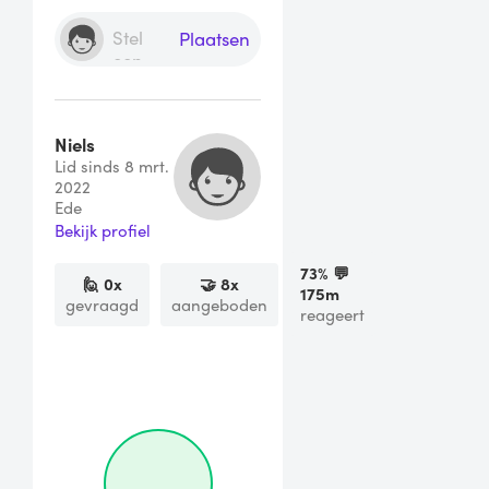
Plaatsen
Niels
Lid sinds 8 mrt.
2022
Ede
Bekijk profiel
73
% 💬
🙋
0
x
🤝
8
x
175m
gevraagd
aangeboden
reageert