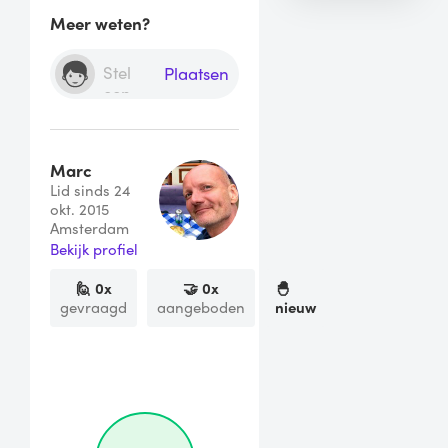
Meer weten?
Plaatsen
Marc
Lid sinds 24
okt. 2015
Amsterdam
Bekijk profiel
🙋
0
x
🤝
0
x
🐣
gevraagd
aangeboden
nieuw