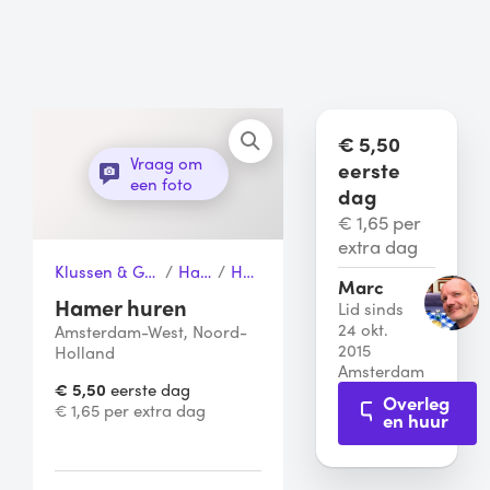
€ 5,50
Vraag om
eerste
een foto
dag
€ 1,65 per
extra dag
Klussen & Gereedschap
/
Hamers
/
Hamer
Marc
Hamer huren
Lid sinds
24 okt.
Amsterdam-West, Noord-
2015
Holland
Amsterdam
€ 5,50
eerste dag
Overleg
€ 1,65 per extra dag
en huur