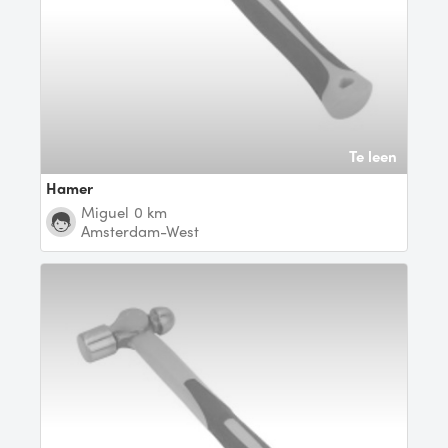
Te leen
Hamer
Miguel
0 km
Amsterdam-West