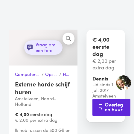
€ 4,00
Vraag om
eerste
een foto
dag
€ 2,00 per
extra dag
Computers, Telefoons & Toebehoren
/
Opslagapparaten
/
Harde schijf
Dennis
Externe harde schijf
Lid sinds 1
jul. 2017
huren
Amstelveen
Amstelveen, Noord-
Overleg
Holland
en huur
€ 4,00
eerste dag
€ 2,00 per extra dag
Ik heb tussen de 500 GB en 