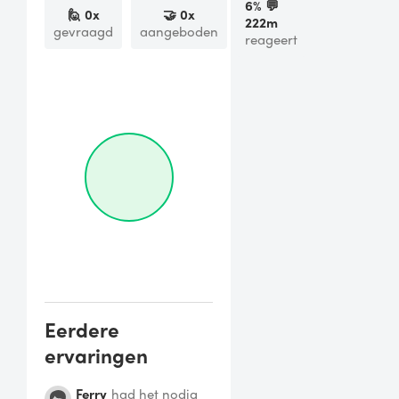
6
% 💬
🙋
0
x
🤝
0
x
222m
gevraagd
aangeboden
reageert
Eerdere
ervaringen
Ferry
had het nodig