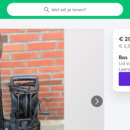
Wat wil je lenen?
€ 2
€ 3,3
Bas
Lid s
Leer