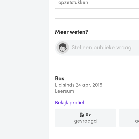
opzetstukken
Meer weten?
Bas
Lid sinds 24 apr. 2015
Leersum
Bekijk profiel
🙋
0
x
gevraagd
a