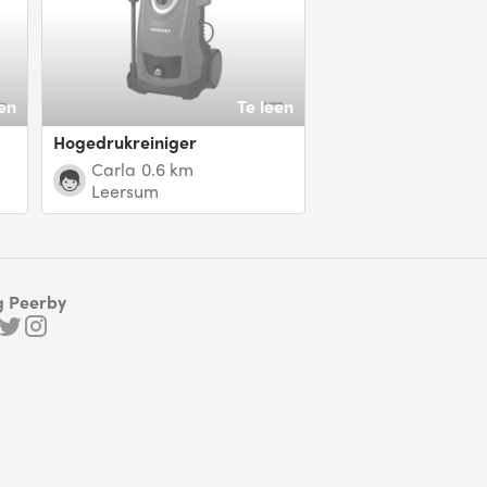
en
Te leen
Hogedrukreiniger
carla
0.6 km
Leersum
g Peerby