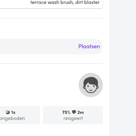
terrace wash brush, dirt blaster
Plaatsen
🤝
1
x
75
% 💬
2m
angeboden
reageert