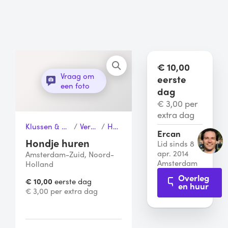
€ 10,00
Vraag om
eerste
een foto
dag
€ 3,00 per
extra dag
Klussen & Gereedschap
/
Verhuizen
/
Hondje
Ercan
Hondje huren
Lid sinds 8
apr. 2014
Amsterdam-Zuid, Noord-
Amsterdam
Holland
Overleg
€ 10,00
eerste dag
en huur
€ 3,00 per extra dag