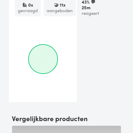
43
% 💬
🙋
0
x
🤝
11
x
25m
gevraagd
aangeboden
reageert
Vergelijkbare producten