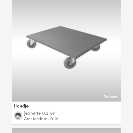
Te leen
hondje
Jeanette
0.2 km
Amsterdam-Zuid