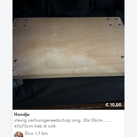
€ 10,00
Hondje
stevig verhuisgereedschap ong. 35x 55cm.......
40x75cm heb ik ook
Elco
1.7 km