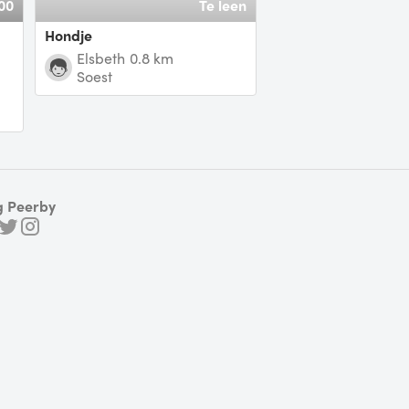
00
Te leen
Hondje
Elsbeth
0.8 km
Soest
g Peerby