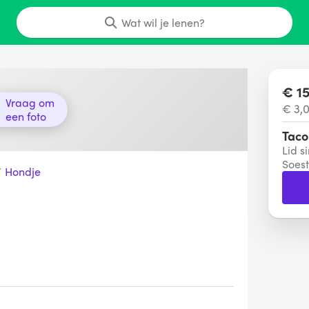
Wat wil je lenen?
€ 15
Vraag om
€ 3,
een foto
Taco
Lid s
Soest
/
Hondje