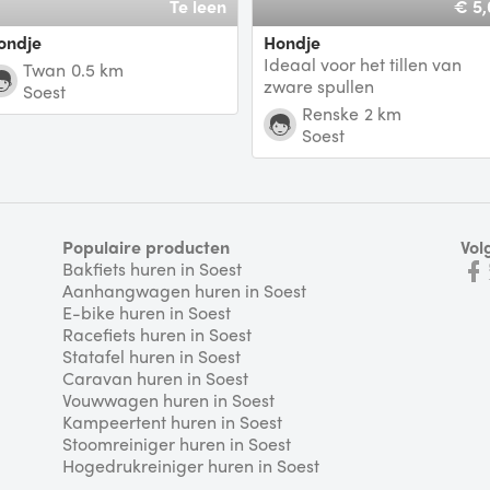
Te leen
€ 5,
Hondje
Hondje
Ideaal voor het tillen van
Twan
0.5 km
zware spullen
Soest
Renske
2 km
Soest
Populaire producten
Vol
Bakfiets huren in Soest
Aanhangwagen huren in Soest
E-bike huren in Soest
Racefiets huren in Soest
Statafel huren in Soest
Caravan huren in Soest
Vouwwagen huren in Soest
Kampeertent huren in Soest
Stoomreiniger huren in Soest
Hogedrukreiniger huren in Soest