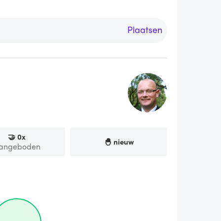
Plaatsen
🤝
0
x
🐣 nieuw
angeboden