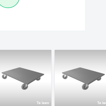
Te leen
Te le