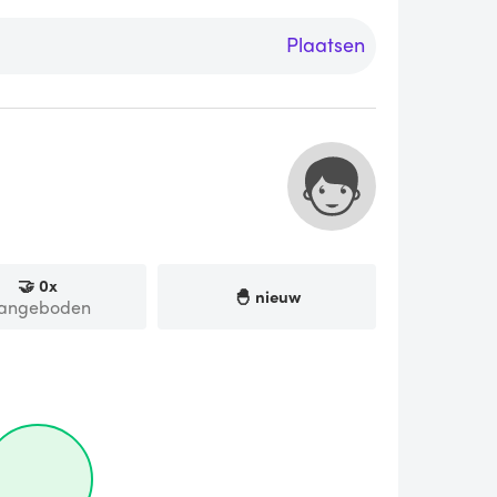
Plaatsen
🤝
0
x
🐣 nieuw
angeboden