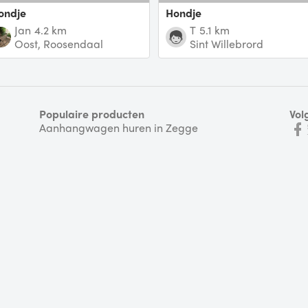
Hondje
Hondje
Jan
4.2 km
T
5.1 km
Oost, Roosendaal
Sint Willebrord
Populaire producten
Vol
Aanhangwagen huren in Zegge