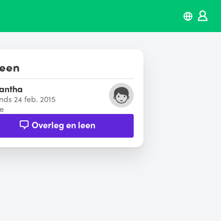
leen
antha
inds 24 feb. 2015
e
Overleg en leen