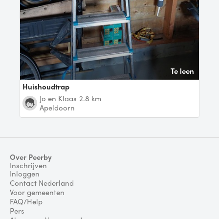
Te leen
Huishoudtrap
Jo en Klaas
2.8 km
Apeldoorn
Over Peerby
Inschrijven
Inloggen
Contact Nederland
Voor gemeenten
FAQ/Help
Pers