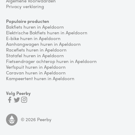
Algemene Voorwaarden
Privacy verklaring
Populaire producten
Bakfiets huren in Apeldoorn
Elektrische Bakfiets huren in Apeldoorn
E-bike huren in Apeldoorn
Aanhangwagen huren in Apeldoorn
Racefiets huren in Apeldoorn
Statafel huren in Apeldoorn
Fietsendrager achterop huren in Apeldoorn
Verfspuit huren in Apeldoorn
Caravan huren in Apeldoorn
Kampeertent huren in Apeldoorn
Volg Peerby
©
2026
Peerby