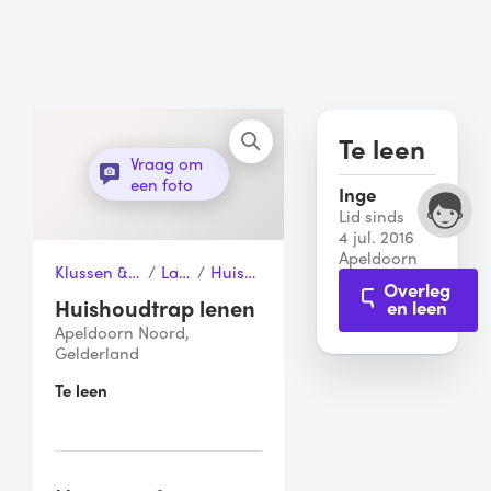
Te leen
Vraag om
een foto
Inge
Lid sinds
4 jul. 2016
Apeldoorn
Klussen & Gereedschap
/
Ladders
/
Huishoudtrap
Overleg
Huishoudtrap lenen
en leen
Apeldoorn Noord,
Gelderland
Te leen