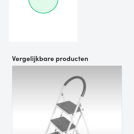
Vergelijkbare producten