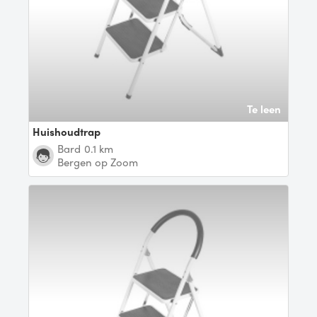
Te leen
Huishoudtrap
Bard
0.1 km
Bergen op Zoom