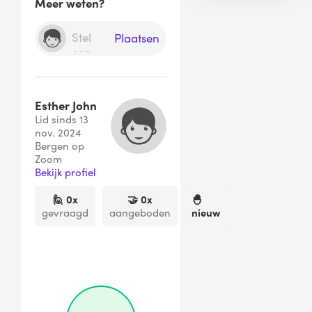
Meer weten?
Plaatsen
Esther John
Lid sinds 13
nov. 2024
Bergen op
Zoom
Bekijk profiel
🙋
0
x
🤝
0
x
🐣
gevraagd
aangeboden
nieuw