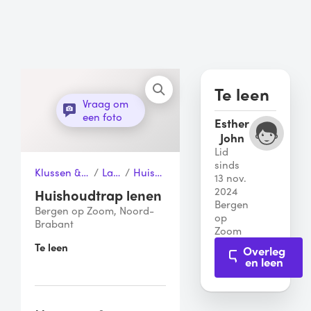
Te leen
Vraag om
een foto
Esther
John
Lid
sinds
Klussen & Gereedschap
/
Ladders
/
Huishoudtrap
13 nov.
2024
Huishoudtrap lenen
Bergen
Bergen op Zoom, Noord-
op
Brabant
Zoom
Te leen
Overleg
en leen