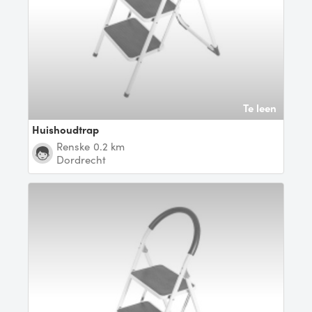
Te leen
Huishoudtrap
Renske
0.2 km
Dordrecht