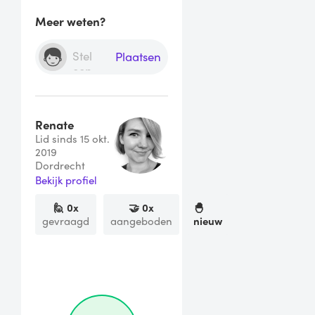
Meer weten?
Plaatsen
Renate
Lid sinds 15 okt.
2019
Dordrecht
Bekijk profiel
🙋
0
x
🤝
0
x
🐣
gevraagd
aangeboden
nieuw