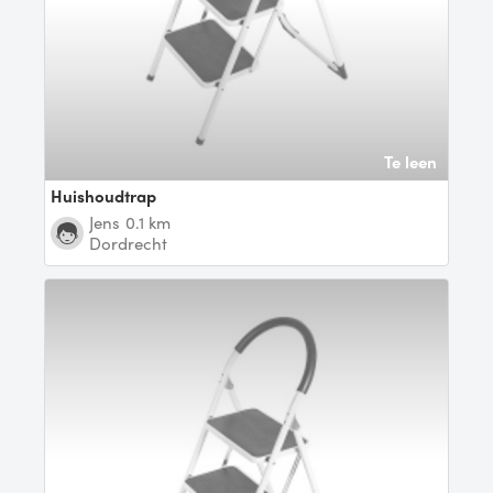
Te leen
Huishoudtrap
Jens
0.1 km
Dordrecht