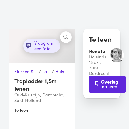
Te leen
Vraag om
een foto
Renate
Lid sinds
15 okt.
2019
Klussen & Gereedschap
/
Ladders
/
Huishoudtrap
Dordrecht
Trapladder 1,5m
Overleg
en leen
lenen
Oud-Krispijn, Dordrecht,
Zuid-Holland
Te leen