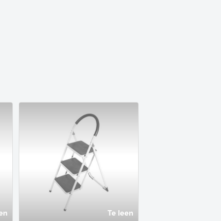
en
Te leen