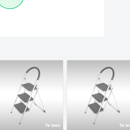
Te leen
Te le