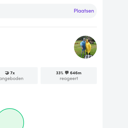
Plaatsen
🤝
7
x
33
% 💬
646m
angeboden
reageert