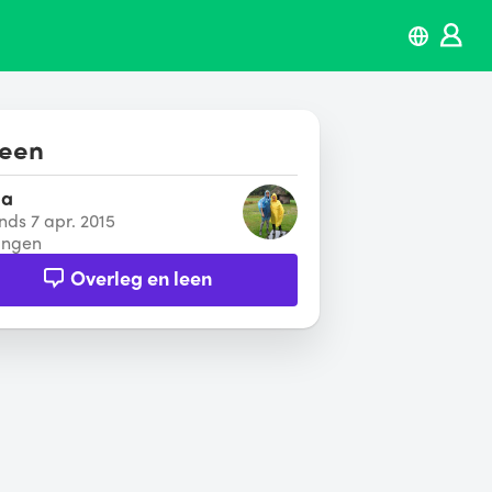
leen
ja
inds 7 apr. 2015
ingen
Overleg en leen