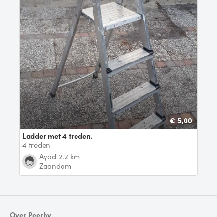
€ 5,00
Ladder met 4 treden.
4 treden
ayad
2.2 km
Zaandam
Over Peerby