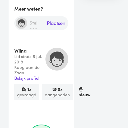
Meer weten?
Plaatsen
Wilna
Lid sinds 6 jul.
2018
Koog aan de
Zaan
Bekijk profiel
🙋
1
x
🤝
0
x
🐣
gevraagd
aangeboden
nieuw