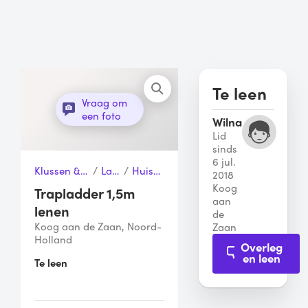
Te leen
Vraag om
een foto
Wilna
Lid
sinds
6 jul.
Klussen & Gereedschap
/
Ladders
/
Huishoudtrap
2018
Koog
Trapladder 1,5m
aan
lenen
de
Koog aan de Zaan, Noord-
Zaan
Holland
Overleg
en leen
Te leen