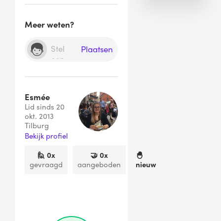
Meer weten?
Plaatsen
Esmée
Lid sinds 20
okt. 2013
Tilburg
Bekijk profiel
🙋
0
x
🤝
0
x
🐣
gevraagd
aangeboden
nieuw