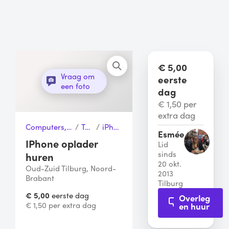
€ 5,00
Vraag om
eerste
een foto
dag
€ 1,50 per
extra dag
Computers, Telefoons & Toebehoren
/
Telefoons
/
iPhone oplader
Esmée
IPhone oplader
Lid
sinds
huren
20 okt.
Oud-Zuid Tilburg, Noord-
2013
Brabant
Tilburg
€ 5,00
eerste dag
Overleg
€ 1,50 per extra dag
en huur