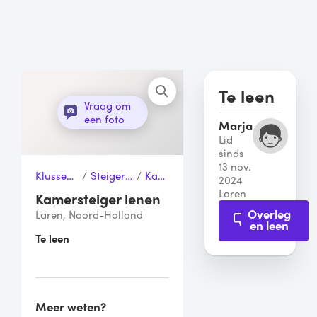
Te leen
Vraag om
een foto
Marja
Lid
sinds
13 nov.
Klussen & Gereedschap
/
Steigers & Werkbanken
/
Kamersteiger
2024
Laren
Kamersteiger lenen
Overleg
Laren, Noord-Holland
en leen
Te leen
Meer weten?