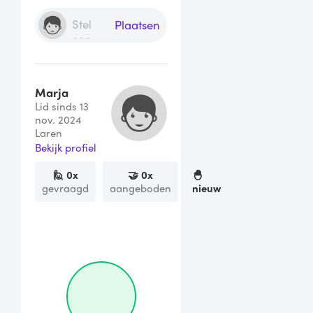
Plaatsen
Marja
Lid sinds 13
nov. 2024
Laren
Bekijk profiel
🙋
0
x
🤝
0
x
🐣
gevraagd
aangeboden
nieuw